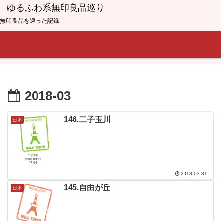
ゆるふわ系無印良品巡り
無印良品を巡った記録
2018-03
146.二子玉川
日本
2018.03.31
145.自由が丘
日本