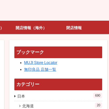
）
開店情報（海外）
閉店情報
ブックマーク
MUJI Store Locator
無印良品 店舗一覧
カテゴリー
690
日本
20
北海道