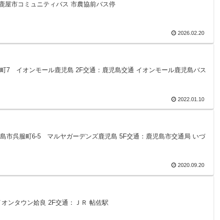
通：鹿屋市コミュニティバス 市農協前バス停
2026.02.20
市東開町7 イオンモール鹿児島 2F交通：鹿児島交通 イオンモール鹿児島バス
2022.01.10
島県鹿児島市呉服町6-5 マルヤガーデンズ鹿児島 5F交通：鹿児島市交通局 いづ
2020.09.20
 イオンタウン姶良 2F交通：ＪＲ 帖佐駅