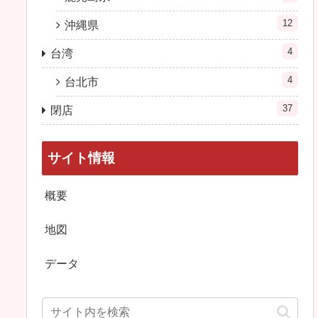
12
沖縄県
4
台湾
4
台北市
37
閉店
サイト情報
概要
地図
データ