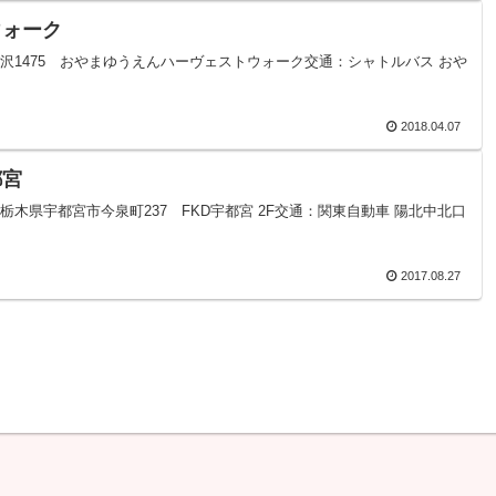
ウォーク
県小山市喜沢1475 おやまゆうえんハーヴェストウォーク交通：シャトルバス おや
2018.04.07
都宮
NOMIYA栃木県宇都宮市今泉町237 FKD宇都宮 2F交通：関東自動車 陽北中北口
2017.08.27