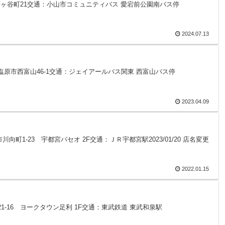
小山市雨ヶ谷町21交通：小山市コミュニティバス 愛宕前公園南バス停
2024.07.13
木県那須塩原市西富山46-1交通：ジェイアールバス関東 西富山バス停
2023.04.09
都宮市川向町1-23 宇都宮パセオ 2F交通：ＪＲ宇都宮駅2023/01/20 店名変更
2022.01.15
2-21-16 ヨークタウン足利 1F交通：東武鉄道 東武和泉駅