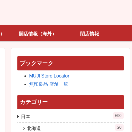
）
開店情報（海外）
閉店情報
ブックマーク
MUJI Store Locator
無印良品 店舗一覧
カテゴリー
690
日本
20
北海道