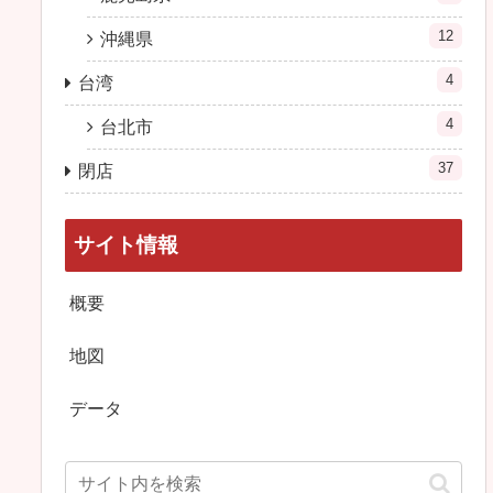
12
沖縄県
4
台湾
4
台北市
37
閉店
サイト情報
概要
地図
データ