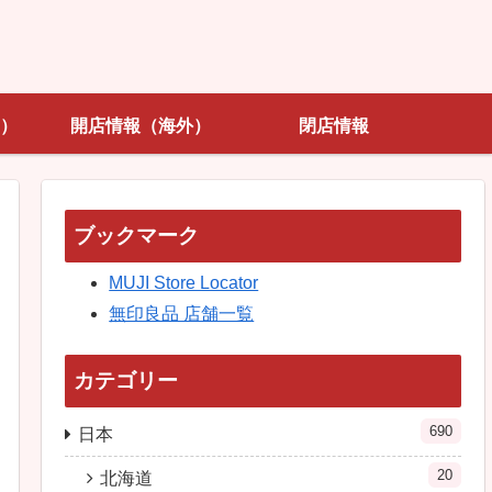
）
開店情報（海外）
閉店情報
ブックマーク
MUJI Store Locator
無印良品 店舗一覧
カテゴリー
690
日本
20
北海道