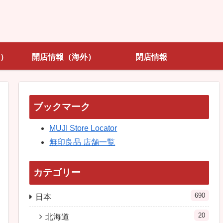
）
開店情報（海外）
閉店情報
ブックマーク
MUJI Store Locator
無印良品 店舗一覧
カテゴリー
690
日本
20
北海道