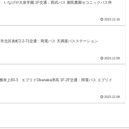
-1-26 いなげや大泉学園 1F交通：西武バス 都民農園セコニックバス停
2023.12.16
県岡山市北区表町2-2-71交通：岡電バス 天満屋バスステーション
2023.12.08
区横井上83-3 エブリイOkanaka津高 1F-2F交通：岡電バス エブリイ
2023.12.08