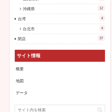
12
沖縄県
4
台湾
4
台北市
37
閉店
サイト情報
概要
地図
データ