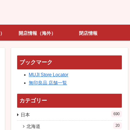
）
開店情報（海外）
閉店情報
ブックマーク
MUJI Store Locator
無印良品 店舗一覧
カテゴリー
690
日本
20
北海道