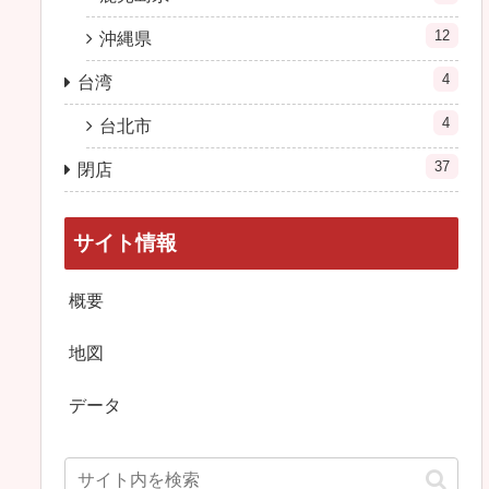
12
沖縄県
4
台湾
4
台北市
37
閉店
サイト情報
概要
地図
データ