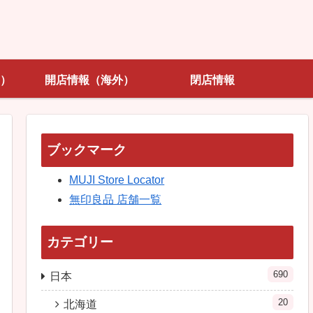
）
開店情報（海外）
閉店情報
ブックマーク
MUJI Store Locator
無印良品 店舗一覧
カテゴリー
690
日本
20
北海道