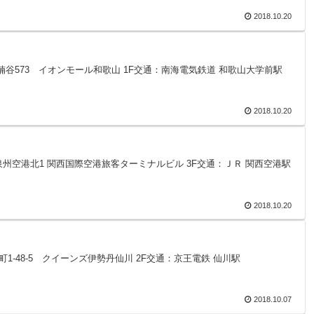
2018.10.20
中字楠谷573 イオンモール和歌山 1F交通：南海電気鉄道 和歌山大学前駅
2018.10.20
府泉佐野市泉州空港北1 関西国際空港旅客ターミナルビル 3F交通：ＪＲ 関西空港駅
2018.10.20
仙川町1-48-5 クイーンズ伊勢丹仙川 2F交通：京王電鉄 仙川駅
2018.10.07