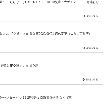
園2-1 ららぽーとEXPOCITY 1F 10010交通：大阪モノレール 万博記念
2018.10.23
 鳥取大丸 4F交通：ＪＲ 鳥取駅2022/09/01 店名変更（→丸由百貨店）
2018.10.21
オレ姫路1 3F交通：ＪＲ 姫路駅
2018.10.21
難波センタービル B2-2F交通：南海電気鉄道 なんば駅