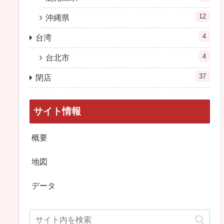
12
沖縄県
4
台湾
4
台北市
37
閉店
サイト情報
概要
地図
データ